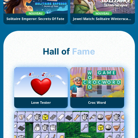
NOUVEAU
NOUVEAU
Solitaire Emperor: Secrets Of Fate
Jewel Match: Solitaire Winterscapes
Hall of
Fame
Love Tester
Croc Word