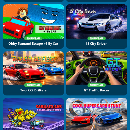
NOUVEAU
NOUVEAU
Obby Tsunami Escape +1 By Car
I8 City Driver
NOUVEAU
NOUVEAU
Two RX7 Drifters
GT Traffic Racer