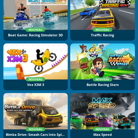
NOUVEAU
NOUVEAU
Boat Game: Racing Simulator 3D
Traffic Racing
NOUVEAU
NOUVEAU
Vex X3M 3
Battle Racing Stars
NOUVEAU
NOUVEAU
Bimka Drive: Smash Cars Into Splinters
Max Speed