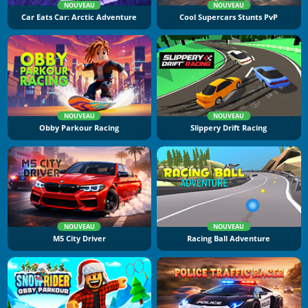
NOUVEAU
NOUVEAU
Car Eats Car: Arctic Adventure
Cool Supercars Stunts PvP
NOUVEAU
NOUVEAU
Obby Parkour Racing
Slippery Drift Racing
NOUVEAU
NOUVEAU
M5 City Driver
Racing Ball Adventure