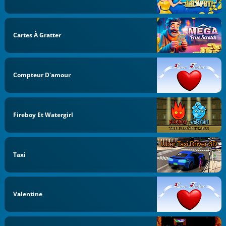
Cartes À Gratter
Compteur D'amour
Fireboy Et Watergirl
Taxi
Valentine