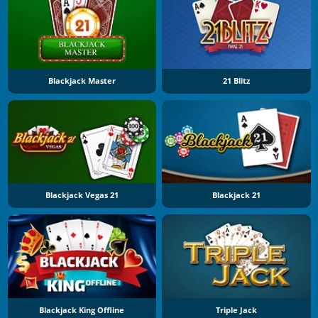
Blackjack Master
21 Blitz
Blackjack Vegas 21
Blackjack 21
Blackjack King Offline
Triple Jack