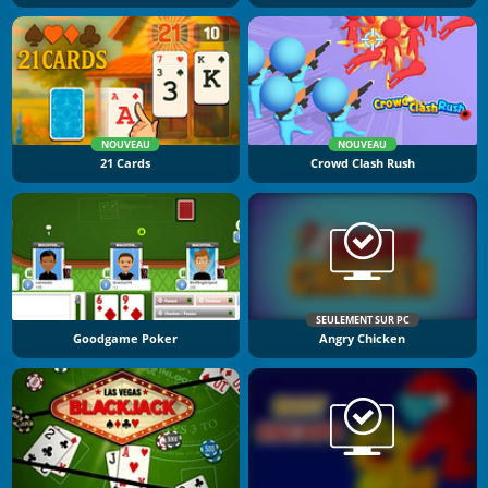
NOUVEAU
NOUVEAU
21 Cards
Crowd Clash Rush
SEULEMENT SUR PC
Goodgame Poker
Angry Chicken