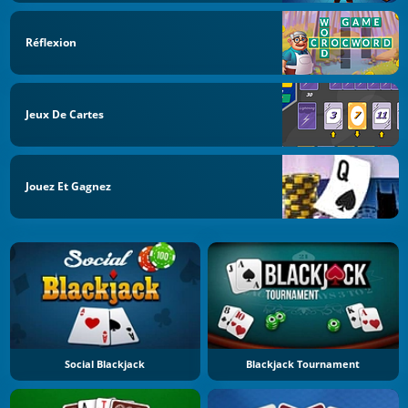
Réflexion
Jeux De Cartes
Jouez Et Gagnez
Social Blackjack
Blackjack Tournament