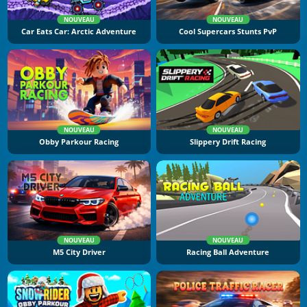
NOUVEAU
NOUVEAU
Car Eats Car: Arctic Adventure
Cool Supercars Stunts PvP
NOUVEAU
NOUVEAU
Obby Parkour Racing
Slippery Drift Racing
NOUVEAU
NOUVEAU
M5 City Driver
Racing Ball Adventure