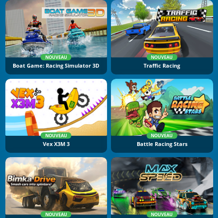
NOUVEAU
NOUVEAU
Boat Game: Racing Simulator 3D
Traffic Racing
NOUVEAU
NOUVEAU
Vex X3M 3
Battle Racing Stars
NOUVEAU
NOUVEAU