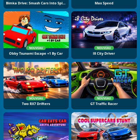
Bimka Drive: Smash Cars Into Splinters
Max Speed
NOUVEAU
NOUVEAU
Obby Tsunami Escape +1 By Car
I8 City Driver
NOUVEAU
NOUVEAU
Two RX7 Drifters
GT Traffic Racer