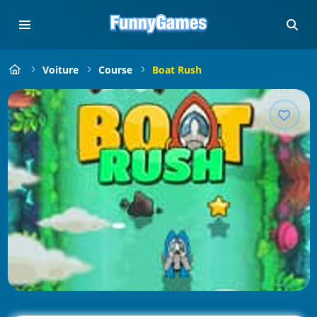
Voiture
Course
Boat Rush