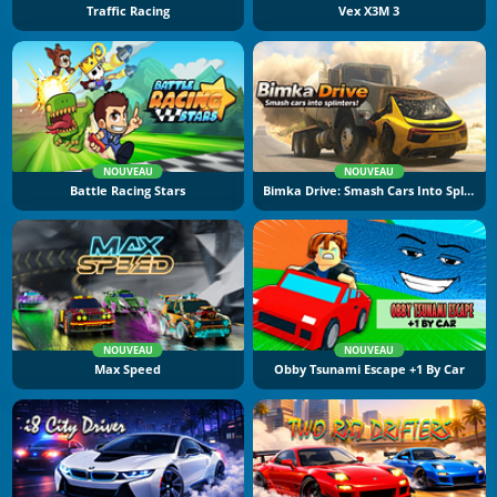
Traffic Racing
Vex X3M 3
NOUVEAU
NOUVEAU
Battle Racing Stars
Bimka Drive: Smash Cars Into Splinters
NOUVEAU
NOUVEAU
Max Speed
Obby Tsunami Escape +1 By Car