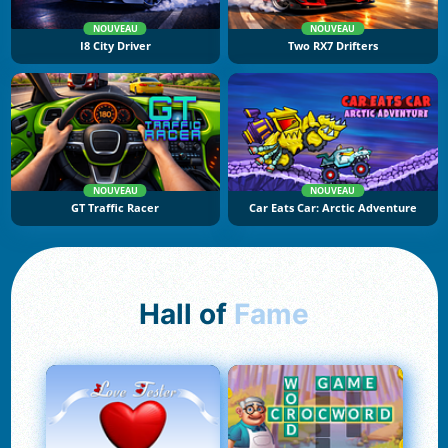
NOUVEAU
NOUVEAU
I8 City Driver
Two RX7 Drifters
NOUVEAU
NOUVEAU
GT Traffic Racer
Car Eats Car: Arctic Adventure
Hall of
Fame