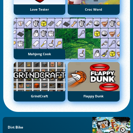
Love Tester
Croc Word
Mahjong Cook
GrindCraft
Flappy Dunk
Dirt Bike