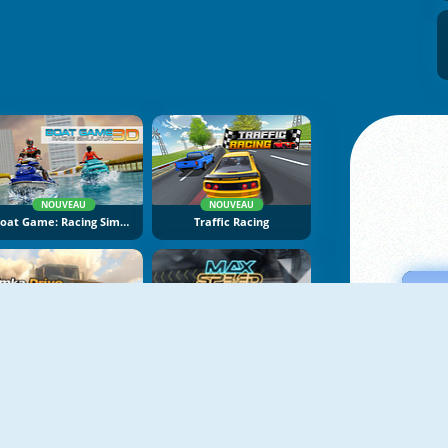
NOUVEAU
NOUVEAU
Boat Game: Racing Simulator 3D
Traffic Racing
NOUVEAU
NOUVEAU
Bimka Drive: Smash Cars Into Splinters
Max Speed