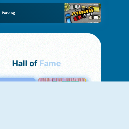
Parking
Hall of
Fame
Love Tester
Croc Word