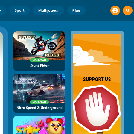
o
Sport
Multijoueur
Plus
NOUVEAU
Stunt Rider
NOUVEAU
Nitro Speed 2: Underground