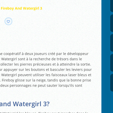
Fireboy And Watergirl 3
me coopératif à deux joueurs créé par le développeur
t Watergirl sont à la recherche de trésors dans le
lecter les pierres précieuses et à atteindre la sortie.
r appuyer sur les boutons et basculer les leviers pour
 Watergirl peuvent utiliser les faisceaux laser bleus et
. Fireboy glisse sur la neige, tandis que la bonne prise
s deux personnages ne peut sauter lorsqu'ils sont
and Watergirl 3?