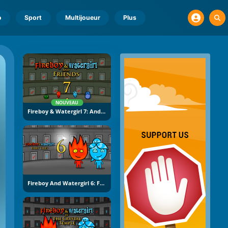
o
Sport
Multijoueur
Plus
NOUVEAU
Fireboy & Watergirl 7: And Friends
Fireboy And Watergirl 6: Fairy Tales