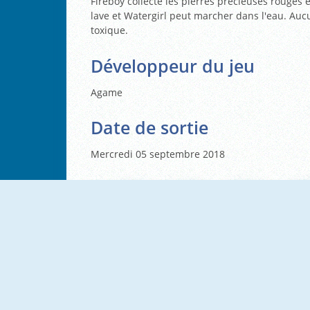
Fireboy collecte les pierres précieuses rouges 
lave et Watergirl peut marcher dans l'eau. Auc
toxique.
Développeur du jeu
Agame
Date de sortie
Mercredi 05 septembre 2018
▼
▶
▲
A