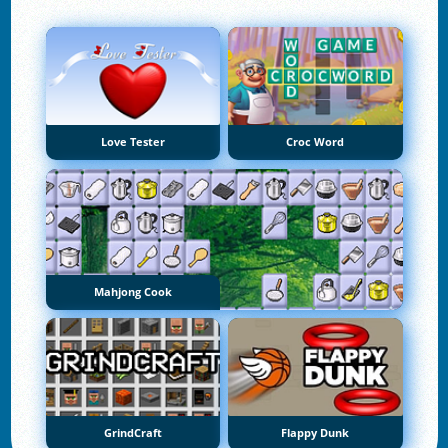
Love Tester
Croc Word
Mahjong Cook
GrindCraft
Flappy Dunk