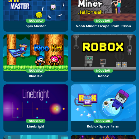
NOUVEAU
NOUVEAU
Spin Master
Noob Miner: Escape From Prison
NOUVEAU
NOUVEAU
Bloo Kid
Robox
NOUVEAU
NOUVEAU
Linebright
Rublox Space Farm