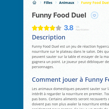
Filles
Animaux
Funny Food Due
Funny Food Duel
3.8
105
Appréciation:
Description
Funny Food Duel est un jeu de réaction hypercas
nourriture sur le plateau dans le salon. Dès q
peuvent sauter sur la table et essayer de la ma
gagnera un point. Le joueur peut débloquer de
personnages.
Comment jouer à Funny F
Les animaux domestiques peuvent sauter sur la 
intérêt à regarder la nourriture en premier. To
pas bons. Certains aliments seront recouvert
doivent pas non plus avaler la nourriture embal