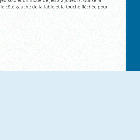
u solo et un mode de jeu à 2 joueurs. Utilise la
le côté gauche de la table et la touche fléchée pour
NOUVEAU
Puppy Sling
Fish Story 2