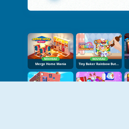
NOUVEAU
NOUVEAU
Merge Home Mania
Tiny Baker Rainbow Buttercream Cake
NOUVEAU
NOUVEAU
Room Sort: Floor Plan
Perfect Cake Maker