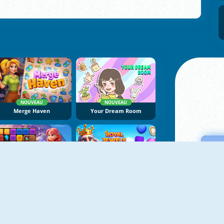
NOUVEAU
NOUVEAU
Merge Haven
Your Dream Room
NOUVEAU
NOUVEAU
Soo Match: Room Design
Royal Jewels Match