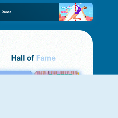
Danse
Hall of
Fame
Love Tester
Croc Word