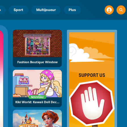
o
Sport
Multijoueur
Plus
Fashion Boutique Window
NOUVEAU
Kiki World: Kawaii Doll Decor