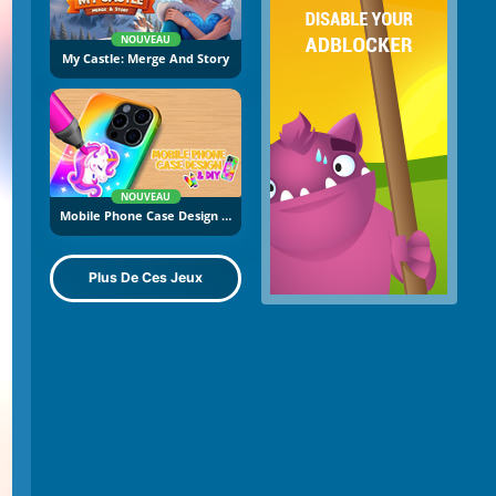
NOUVEAU
My Castle: Merge And Story
NOUVEAU
Mobile Phone Case Design And DIY
Plus De Ces Jeux