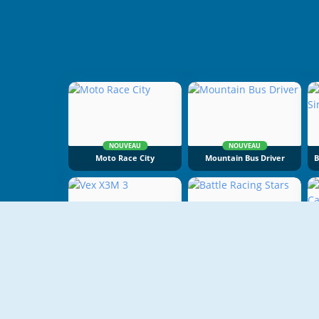
NOUVEAU
NOUVEAU
Moto Race City
Mountain Bus Driver
NOUVEAU
NOUVEAU
Vex X3M 3
Battle Racing Stars