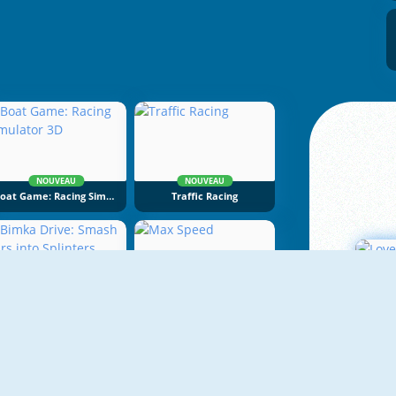
NOUVEAU
NOUVEAU
Boat Game: Racing Simulator 3D
Traffic Racing
NOUVEAU
NOUVEAU
Bimka Drive: Smash Cars Into Splinters
Max Speed