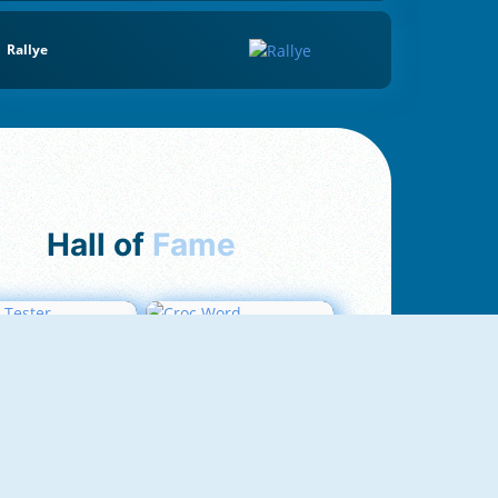
Rallye
Hall of
Fame
Love Tester
Croc Word