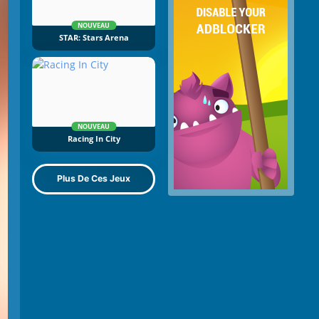
NOUVEAU
STAR: Stars Arena
NOUVEAU
Racing In City
Plus De Ces Jeux