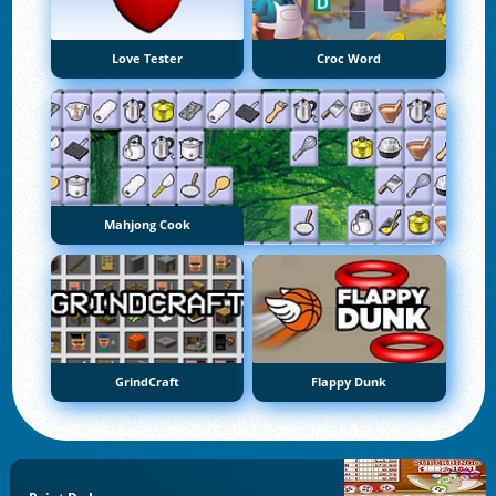
Love Tester
Croc Word
Mahjong Cook
GrindCraft
Flappy Dunk