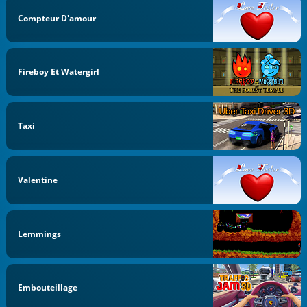
Compteur D'amour
Fireboy Et Watergirl
Taxi
Valentine
Lemmings
Embouteillage