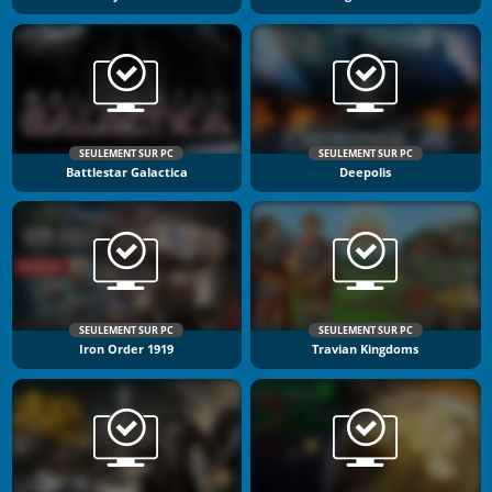
SEULEMENT SUR PC
SEULEMENT SUR PC
Battlestar Galactica
Deepolis
SEULEMENT SUR PC
SEULEMENT SUR PC
Iron Order 1919
Travian Kingdoms