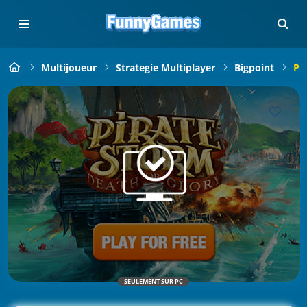
Multijoueur
Strategie Multiplayer
Bigpoint
Pi
SEULEMENT SUR PC