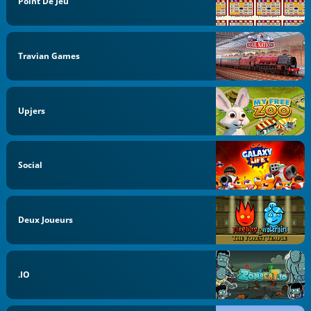
Point De Jeu
Travian Games
Upjers
Social
Deux Joueurs
.IO