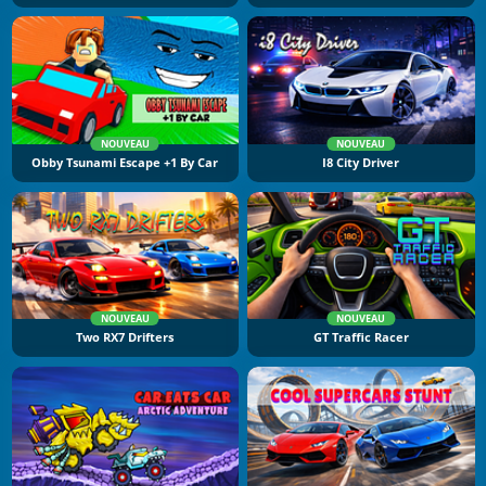
NOUVEAU
NOUVEAU
Obby Tsunami Escape +1 By Car
I8 City Driver
NOUVEAU
NOUVEAU
Two RX7 Drifters
GT Traffic Racer