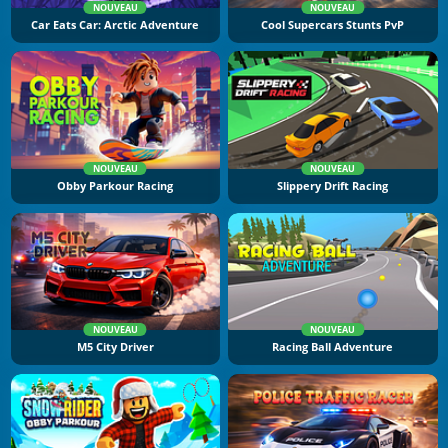
NOUVEAU
NOUVEAU
Car Eats Car: Arctic Adventure
Cool Supercars Stunts PvP
NOUVEAU
NOUVEAU
Obby Parkour Racing
Slippery Drift Racing
NOUVEAU
NOUVEAU
M5 City Driver
Racing Ball Adventure