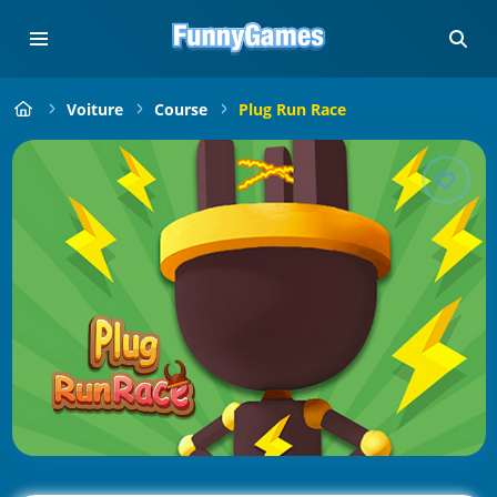
Voiture
Course
Plug Run Race