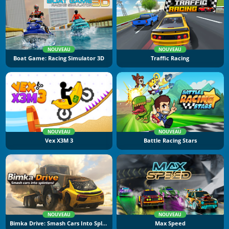
NOUVEAU
NOUVEAU
Boat Game: Racing Simulator 3D
Traffic Racing
NOUVEAU
NOUVEAU
Vex X3M 3
Battle Racing Stars
NOUVEAU
NOUVEAU
Bimka Drive: Smash Cars Into Splinters
Max Speed