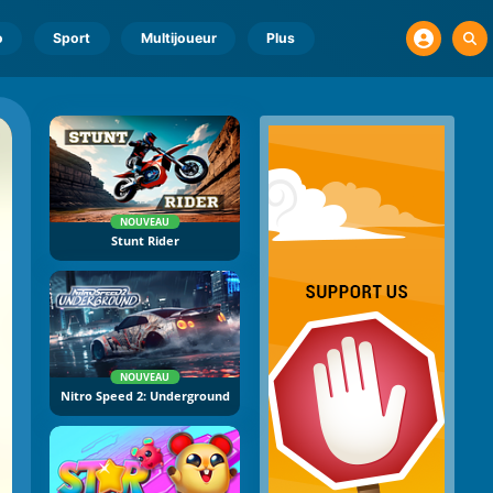
o
Sport
Multijoueur
Plus
NOUVEAU
Stunt Rider
NOUVEAU
Nitro Speed 2: Underground