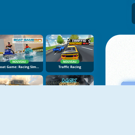
NOUVEAU
NOUVEAU
Boat Game: Racing Simulator 3D
Traffic Racing
NOUVEAU
NOUVEAU
Bimka Drive: Smash Cars Into Splinters
Max Speed