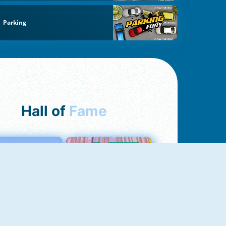
Parking
Hall of
Fame
Love Tester
Croc Word