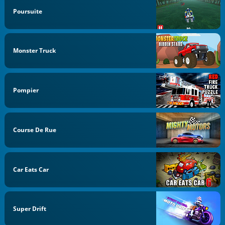
Poursuite
Monster Truck
Pompier
Course De Rue
Car Eats Car
Super Drift