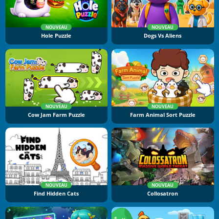
NOUVEAU
NOUVEAU
Hole Puzzle
Dogs Vs Aliens
NOUVEAU
NOUVEAU
Cow Jam Farm Puzzle
Farm Animal Sort Puzzle
NOUVEAU
NOUVEAU
Find Hidden Cats
Collosatron