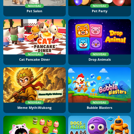
NOUVEAU
NOUVEAU
Pet Salon
Pet Party
NOUVEAU
NOUVEAU
Cat Pancake Diner
Drop Animals
NOUVEAU
NOUVEAU
Meme Myth:Wukong
Bubble Blasters