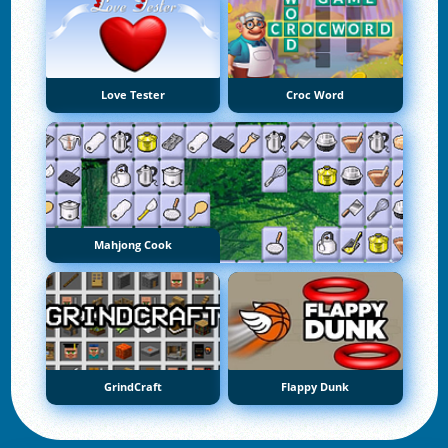
Love Tester
Croc Word
Mahjong Cook
GrindCraft
Flappy Dunk