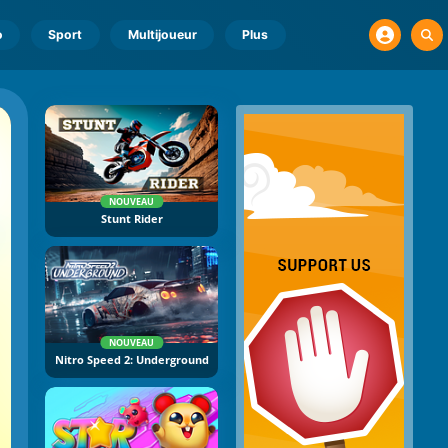
o
Sport
Multijoueur
Plus
NOUVEAU
Stunt Rider
NOUVEAU
Nitro Speed 2: Underground