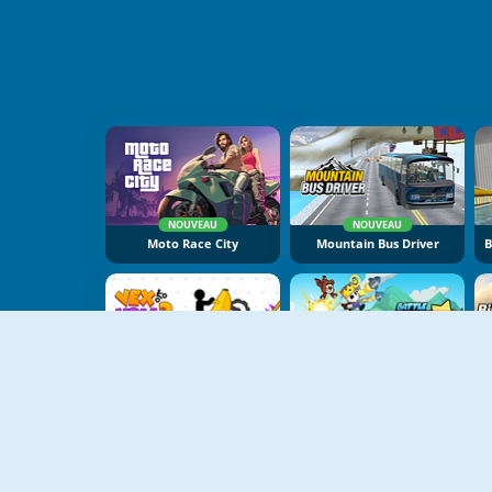
NOUVEAU
NOUVEAU
Moto Race City
Mountain Bus Driver
NOUVEAU
NOUVEAU
Vex X3M 3
Battle Racing Stars