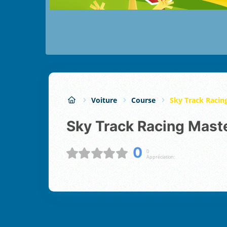
Voiture
Course
Sky Track Racin
Sky Track Racing Mast
0
0
Appréciation: