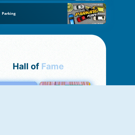
Parking
Hall of
Fame
Love Tester
Croc Word