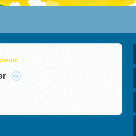
g Master
er