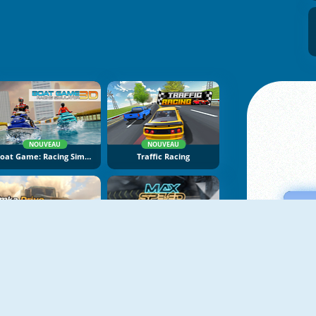
NOUVEAU
NOUVEAU
Boat Game: Racing Simulator 3D
Traffic Racing
NOUVEAU
NOUVEAU
Bimka Drive: Smash Cars Into Splinters
Max Speed