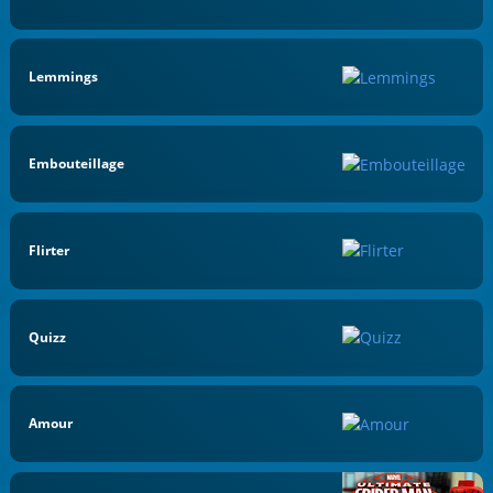
Lemmings
Embouteillage
Flirter
Quizz
Amour