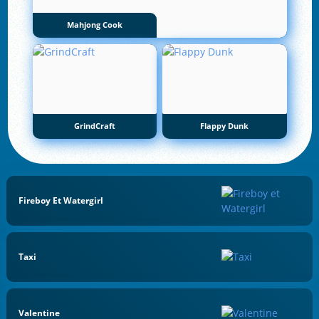
Mahjong Cook
GrindCraft
Flappy Dunk
Fireboy Et Watergirl
Taxi
Valentine