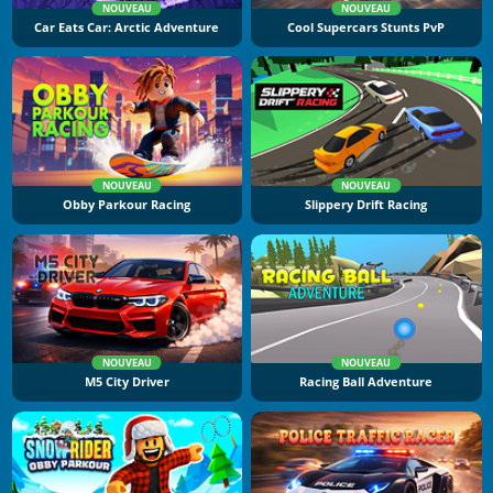
NOUVEAU
NOUVEAU
Car Eats Car: Arctic Adventure
Cool Supercars Stunts PvP
NOUVEAU
NOUVEAU
Obby Parkour Racing
Slippery Drift Racing
NOUVEAU
NOUVEAU
M5 City Driver
Racing Ball Adventure