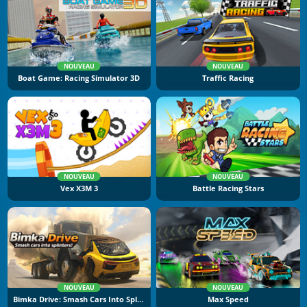
NOUVEAU
NOUVEAU
Boat Game: Racing Simulator 3D
Traffic Racing
NOUVEAU
NOUVEAU
Vex X3M 3
Battle Racing Stars
NOUVEAU
NOUVEAU
Bimka Drive: Smash Cars Into Splinters
Max Speed