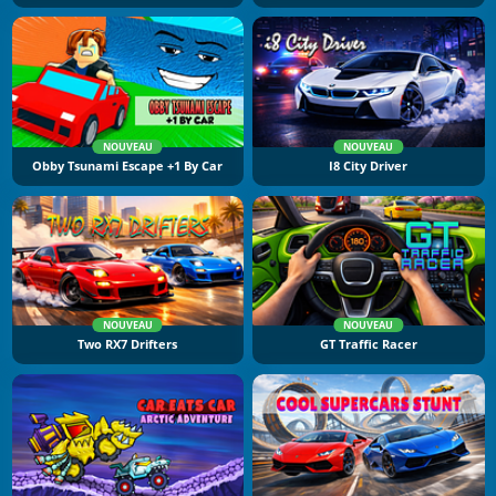
NOUVEAU
NOUVEAU
Obby Tsunami Escape +1 By Car
I8 City Driver
NOUVEAU
NOUVEAU
Two RX7 Drifters
GT Traffic Racer