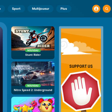
o
Sport
Multijoueur
Plus
NOUVEAU
Stunt Rider
NOUVEAU
Nitro Speed 2: Underground