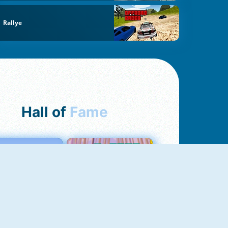
Rallye
Hall of
Fame
Love Tester
Croc Word