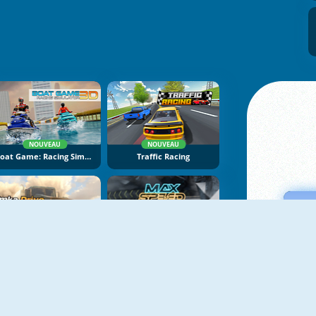
NOUVEAU
NOUVEAU
Boat Game: Racing Simulator 3D
Traffic Racing
NOUVEAU
NOUVEAU
Bimka Drive: Smash Cars Into Splinters
Max Speed