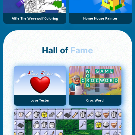
Alfie The Werewolf Coloring
Home House Painter
Hall of
Fame
Love Tester
Croc Word