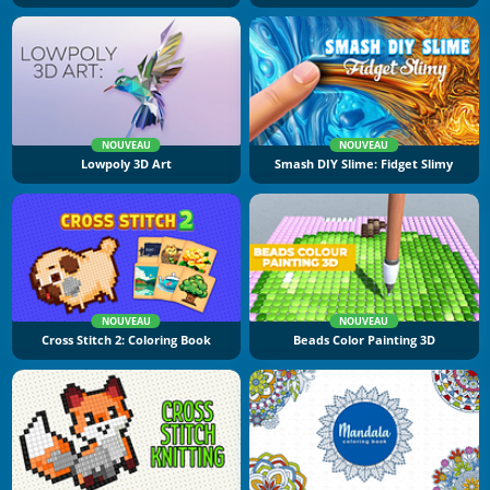
NOUVEAU
NOUVEAU
Lowpoly 3D Art
Smash DIY Slime: Fidget Slimy
NOUVEAU
NOUVEAU
Cross Stitch 2: Coloring Book
Beads Color Painting 3D