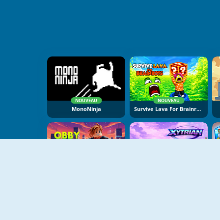
NOUVEAU
NOUVEAU
MonoNinja
Survive Lava For Brainrots
NOUVEAU
NOUVEAU
Obby Parkour Racing
Xytrian Runner