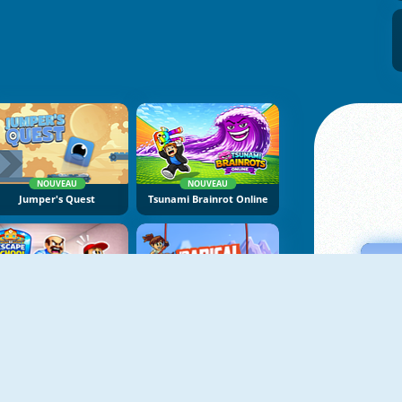
NOUVEAU
NOUVEAU
Jumper's Quest
Tsunami Brainrot Online
NOUVEAU
NOUVEAU
Escape School Duel
Radical Rappelling