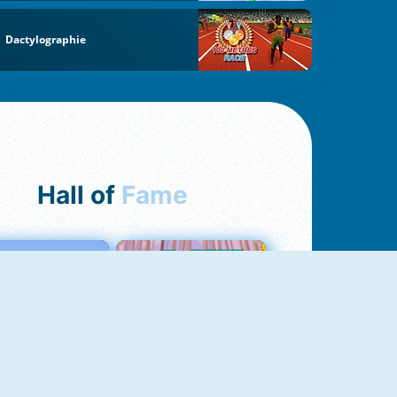
Dactylographie
Hall of
Fame
Love Tester
Croc Word