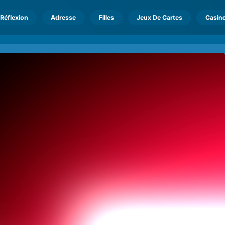
Réflexion
Adresse
Filles
Jeux De Cartes
Casin