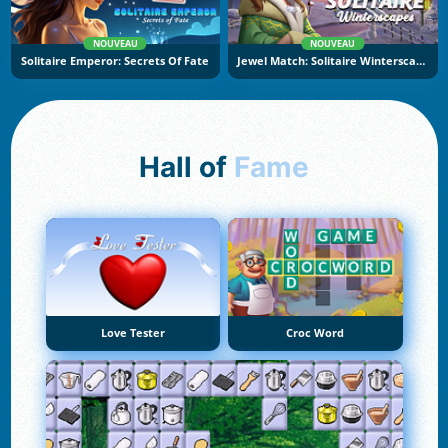
NOUVEAU
NOUVEAU
Solitaire Emperor: Secrets Of Fate
Jewel Match: Solitaire Winterscapes
Hall of
Fame
Love Tester
Croc Word