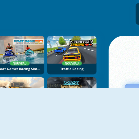
NOUVEAU
NOUVEAU
Boat Game: Racing Simulator 3D
Traffic Racing
NOUVEAU
NOUVEAU
Bimka Drive: Smash Cars Into Splinters
Max Speed