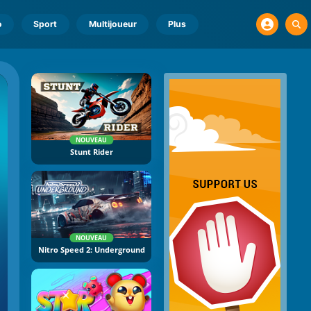
o
Sport
Multijoueur
Plus
NOUVEAU
Stunt Rider
NOUVEAU
Nitro Speed 2: Underground