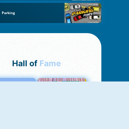
Parking
Hall of
Fame
Love Tester
Croc Word