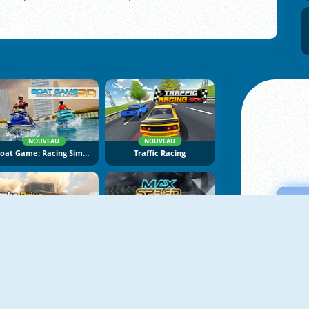
NOUVEAU
NOUVEAU
Boat Game: Racing Simulator 3D
Traffic Racing
NOUVEAU
NOUVEAU
Bimka Drive: Smash Cars Into Splinters
Max Speed