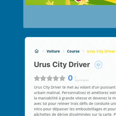
Voiture
Course
Urus City Driver
Urus City Driver
0
0
Appréciation:
Urus City Driver te met au volant d'un puissant
urbain matinal. Personnalisez et améliorez vot
la maniabilité à grande vitesse et devenez le m
avec toi pour relever trois défis de conduite un
nitro pour dépasser les embouteillages et pour a
gâchettes de dérive disséminées sur la carte. Prê