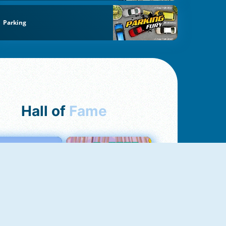
Parking
Hall of
Fame
Love Tester
Croc Word