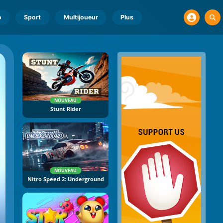
o
Sport
Multijoueur
Plus
NOUVEAU
Stunt Rider
NOUVEAU
Nitro Speed 2: Underground