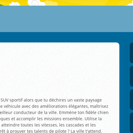
 SUV sportif alors que tu déchires un vaste paysage
re véhicule avec des améliorations élégantes, maîtrisez
eilleur conducteur de la ville. Emmène ton fidèle chien
iques et accomplir les missions ensemble. Utilise la
tteindre toutes les vitesses, les cascades et les
t à prouver tes talents de pilote ? La ville t'attend.