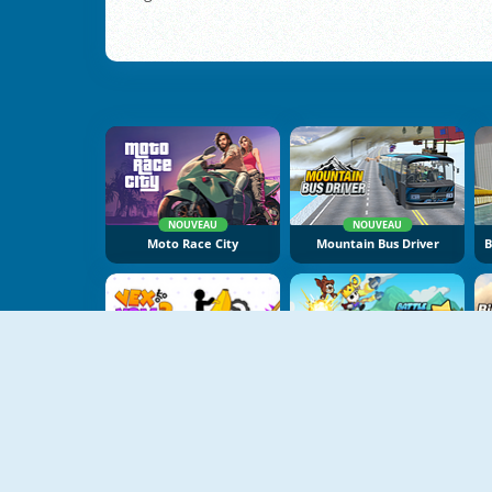
NOUVEAU
NOUVEAU
Moto Race City
Mountain Bus Driver
NOUVEAU
NOUVEAU
Vex X3M 3
Battle Racing Stars