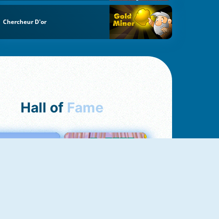
Chercheur D'or
Hall of
Fame
Love Tester
Croc Word