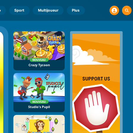
o
Sport
Multijoueur
Plus
NOUVEAU
Crazy Tycoon
NOUVEAU
Studio's Pupil