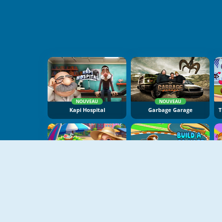
NOUVEAU
NOUVEAU
Kapi Hospital
Garbage Garage
NOUVEAU
NOUVEAU
Merge Lagoon
Build A Go-Kart