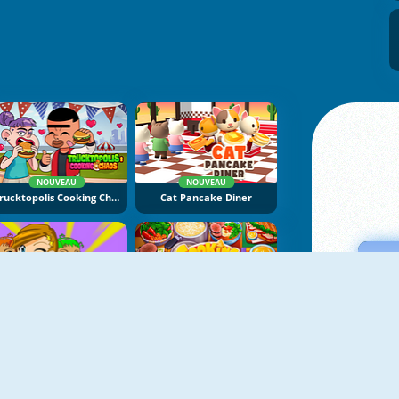
NOUVEAU
NOUVEAU
Trucktopolis Cooking Chaos
Cat Pancake Diner
NOUVEAU
NOUVEAU
Beauty Resort 2
Cooking Empire