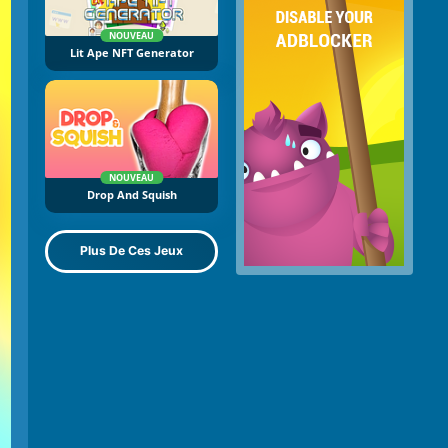
NOUVEAU
Lit Ape NFT Generator
NOUVEAU
Drop And Squish
Plus De Ces Jeux