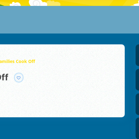
Families Cook Off
Off