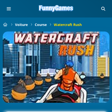
Voiture
Course
Watercraft Rush