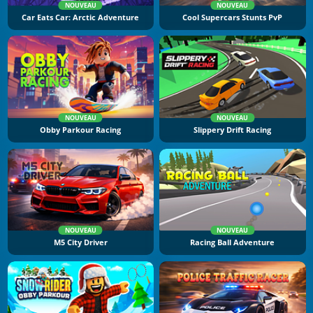
NOUVEAU
NOUVEAU
Car Eats Car: Arctic Adventure
Cool Supercars Stunts PvP
NOUVEAU
NOUVEAU
Obby Parkour Racing
Slippery Drift Racing
NOUVEAU
NOUVEAU
M5 City Driver
Racing Ball Adventure