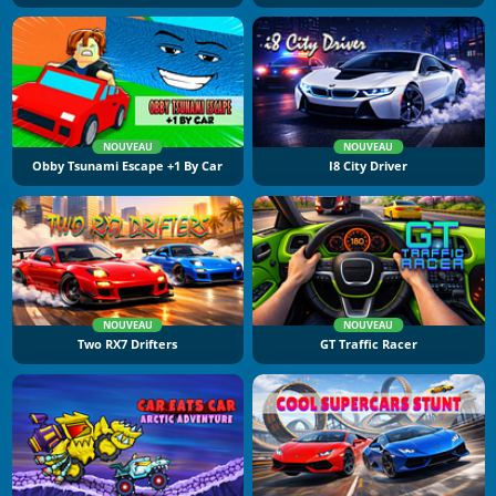
NOUVEAU
NOUVEAU
Obby Tsunami Escape +1 By Car
I8 City Driver
NOUVEAU
NOUVEAU
Two RX7 Drifters
GT Traffic Racer