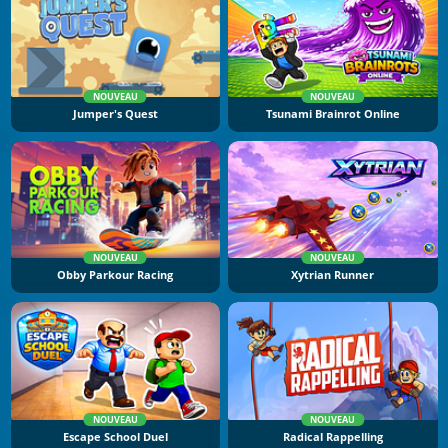
NOUVEAU
NOUVEAU
Jumper's Quest
Tsunami Brainrot Online
NOUVEAU
NOUVEAU
Obby Parkour Racing
Xytrian Runner
NOUVEAU
NOUVEAU
Escape School Duel
Radical Rappelling