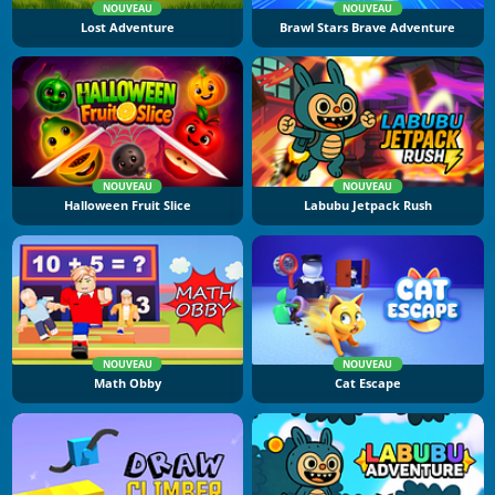
NOUVEAU
NOUVEAU
Lost Adventure
Brawl Stars Brave Adventure
NOUVEAU
NOUVEAU
Halloween Fruit Slice
Labubu Jetpack Rush
NOUVEAU
NOUVEAU
Math Obby
Cat Escape