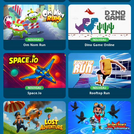
NOUVEAU
NOUVEAU
Om Nom Run
Dino Game Online
NOUVEAU
NOUVEAU
Space.io
Rooftop Run