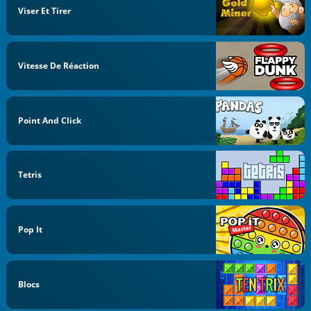
Viser Et Tirer
Vitesse De Réaction
Point And Click
Tetris
Pop It
Blocs