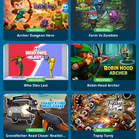
NOUVEAU
NOUVEAU
Archer Dungeon Hero
Farm Vs Zombies
NOUVEAU
NOUVEAU
Who Dies Last
Robin Hood Archer
NOUVEAU
NOUVEAU
Grandfather Road Chase: Realistic Shooter
Topsy Turvy