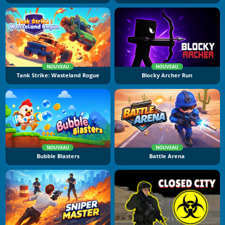
NOUVEAU
NOUVEAU
Tank Strike: Wasteland Rogue
Blocky Archer Run
NOUVEAU
NOUVEAU
Bubble Blasters
Battle Arena