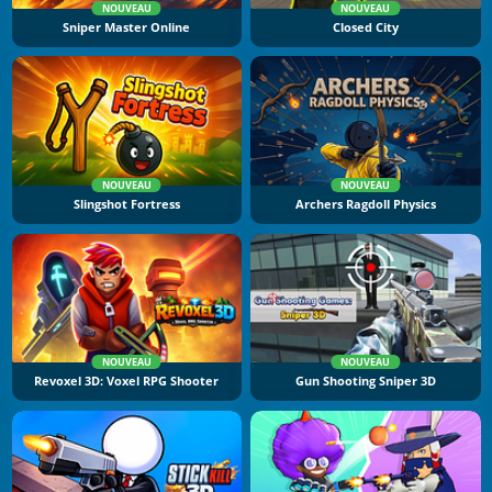
NOUVEAU
NOUVEAU
Sniper Master Online
Closed City
NOUVEAU
NOUVEAU
Slingshot Fortress
Archers Ragdoll Physics
NOUVEAU
NOUVEAU
Revoxel 3D: Voxel RPG Shooter
Gun Shooting Sniper 3D