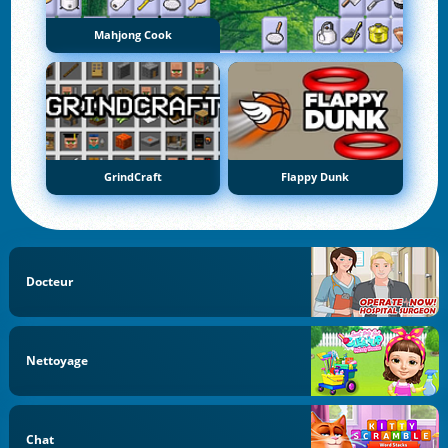
Mahjong Cook
GrindCraft
Flappy Dunk
Docteur
Nettoyage
Chat