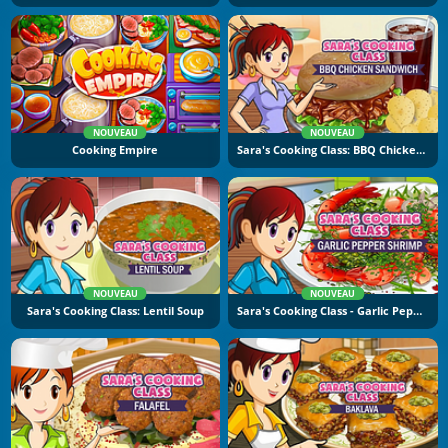
NOUVEAU
NOUVEAU
Cooking Empire
Sara's Cooking Class: BBQ Chicken Sandwich
NOUVEAU
NOUVEAU
Sara's Cooking Class: Lentil Soup
Sara's Cooking Class - Garlic Pepper Shrimp