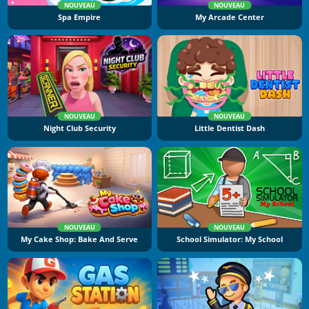
NOUVEAU
NOUVEAU
Spa Empire
My Arcade Center
NOUVEAU
NOUVEAU
Night Club Security
Little Dentist Dash
NOUVEAU
NOUVEAU
My Cake Shop: Bake And Serve
School Simulator: My School