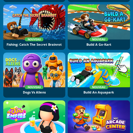
NOUVEAU
NOUVEAU
Fishing: Catch The Secret Brainrot
Build A Go-Kart
NOUVEAU
NOUVEAU
Dogs Vs Aliens
Build An Aquapark