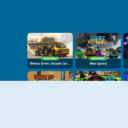
NOUVEAU
NOUVEAU
Bimka Drive: Smash Cars Into Splinters
Max Speed
NOUVEAU
NOUVEAU
Traffic Tap Survival
GT Traffic Racer