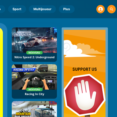
o
Sport
Multijoueur
Plus
NOUVEAU
Nitro Speed 2: Underground
NOUVEAU
Racing In City