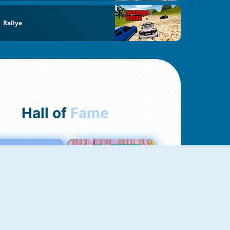
Rallye
Hall of
Fame
Love Tester
Croc Word