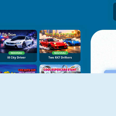
NOUVEAU
NOUVEAU
I8 City Driver
Two RX7 Drifters
NOUVEAU
NOUVEAU
Car Eats Car: Arctic Adventure
Cool Supercars Stunts PvP