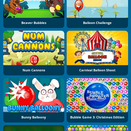
Beaver Bubbles
Balloon Challenge
Num Cannons
Carnival Balloon Shoot
Bunny Balloony
Bubble Game 3: Christmas Edition