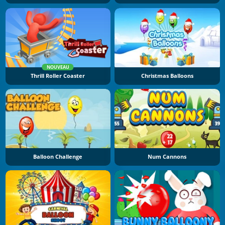
NOUVEAU
Thrill Roller Coaster
Christmas Balloons
Balloon Challenge
Num Cannons