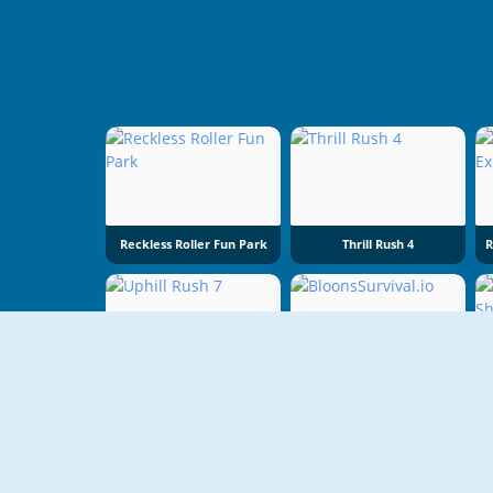
Reckless Roller Fun Park
Thrill Rush 4
NOUVEAU
Uphill Rush 7
BloonsSurvival.io