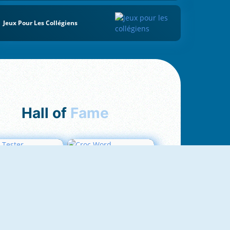
Jeux Pour Les Collégiens
Hall of
Fame
Love Tester
Croc Word