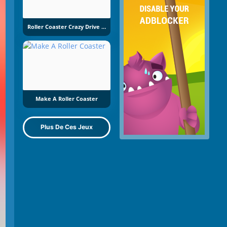
Roller Coaster Crazy Drive Game
Make A Roller Coaster
Plus De Ces Jeux