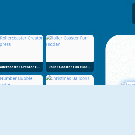
Rollercoaster Creator Express
Roller Coaster Fun Hidden
NOUVEAU
Number Bubble Shooter
Christmas Balloons