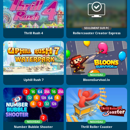
SEULEMENT SUR PC
Thrill Rush 4
Rollercoaster Creator Express
NOUVEAU
Uphill Rush 7
BloonsSurvival.io
NOUVEAU
NOUVEAU
Number Bubble Shooter
Thrill Roller Coaster