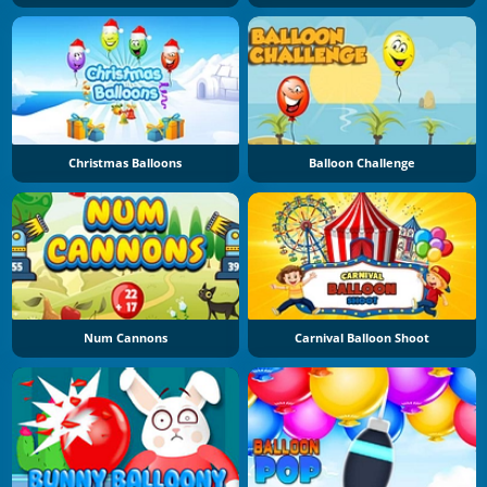
Christmas Balloons
Balloon Challenge
Num Cannons
Carnival Balloon Shoot