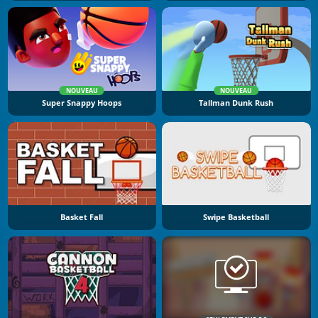
NOUVEAU
NOUVEAU
Super Snappy Hoops
Tallman Dunk Rush
Basket Fall
Swipe Basketball