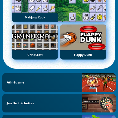
Mahjong Cook
GrindCraft
Flappy Dunk
Athlétisme
Jeu De Fléchettes