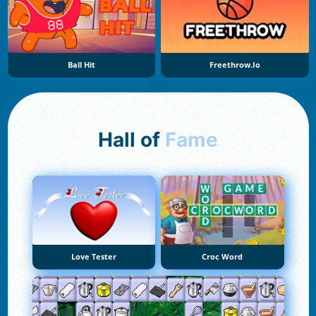
Ball Hit
Freethrow.io
Hall of
Fame
Love Tester
Croc Word