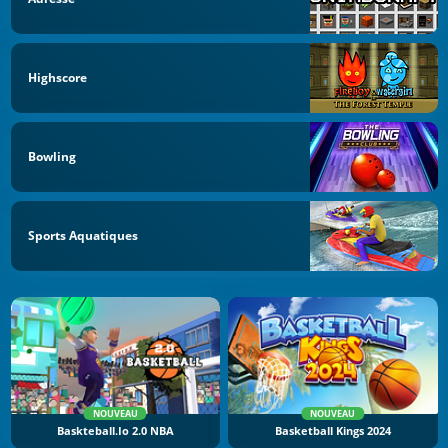
Highscore
Bowling
Sports Aquatiques
NOUVEAU
NOUVEAU
Baskteball.io 2.0 NBA
Basketball Kings 2024