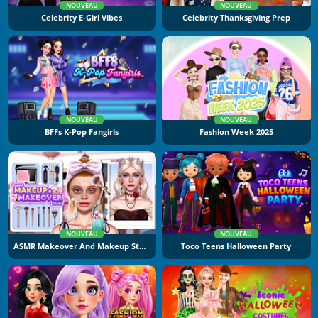
NOUVEAU
NOUVEAU
Celebrity E-Girl Vibes
Celebrity Thanksgiving Prep
NOUVEAU
NOUVEAU
BFFs K-Pop Fangirls
Fashion Week 2025
NOUVEAU
NOUVEAU
ASMR Makeover And Makeup Studio
Toco Teens Halloween Party