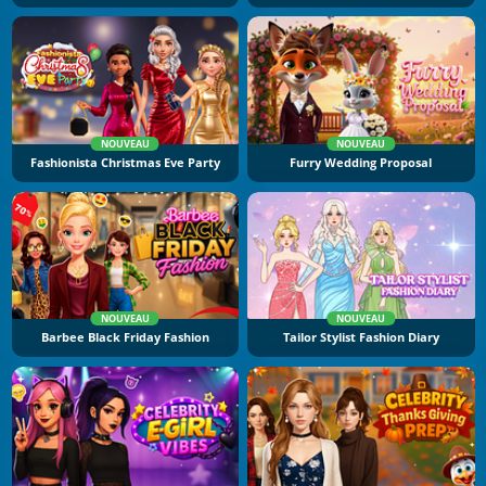
NOUVEAU
NOUVEAU
Fashionista Christmas Eve Party
Furry Wedding Proposal
NOUVEAU
NOUVEAU
Barbee Black Friday Fashion
Tailor Stylist Fashion Diary