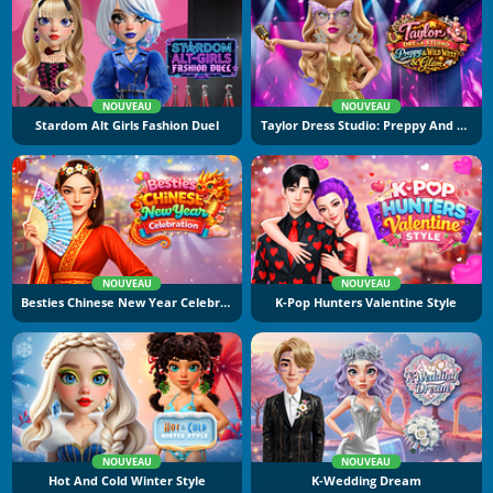
NOUVEAU
NOUVEAU
Stardom Alt Girls Fashion Duel
Taylor Dress Studio: Preppy And Wild West Glam
NOUVEAU
NOUVEAU
Besties Chinese New Year Celebration
K-Pop Hunters Valentine Style
NOUVEAU
NOUVEAU
Hot And Cold Winter Style
K-Wedding Dream