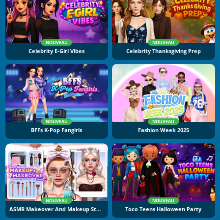
NOUVEAU
NOUVEAU
Celebrity E-Girl Vibes
Celebrity Thanksgiving Prep
NOUVEAU
NOUVEAU
BFFs K-Pop Fangirls
Fashion Week 2025
NOUVEAU
NOUVEAU
ASMR Makeover And Makeup Studio
Toco Teens Halloween Party