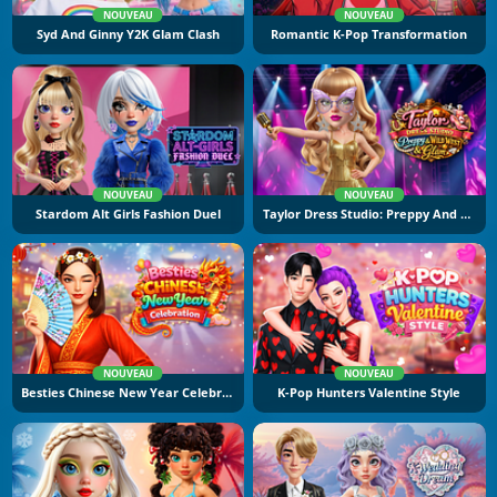
NOUVEAU
NOUVEAU
Syd And Ginny Y2K Glam Clash
Romantic K-Pop Transformation
NOUVEAU
NOUVEAU
Stardom Alt Girls Fashion Duel
Taylor Dress Studio: Preppy And Wild West Glam
NOUVEAU
NOUVEAU
Besties Chinese New Year Celebration
K-Pop Hunters Valentine Style