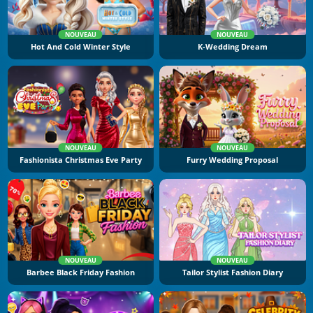
NOUVEAU
NOUVEAU
Hot And Cold Winter Style
K-Wedding Dream
NOUVEAU
NOUVEAU
Fashionista Christmas Eve Party
Furry Wedding Proposal
NOUVEAU
NOUVEAU
Barbee Black Friday Fashion
Tailor Stylist Fashion Diary