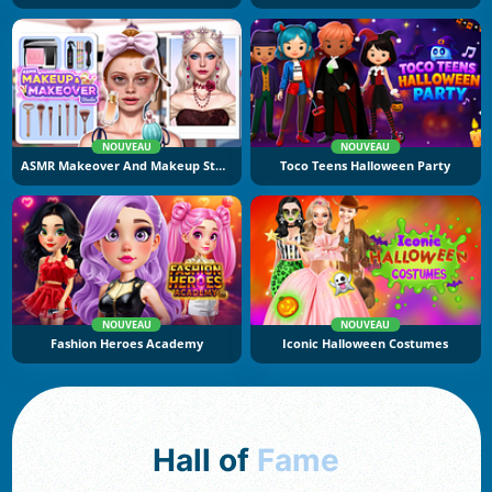
NOUVEAU
NOUVEAU
ASMR Makeover And Makeup Studio
Toco Teens Halloween Party
NOUVEAU
NOUVEAU
Fashion Heroes Academy
Iconic Halloween Costumes
Hall of
Fame