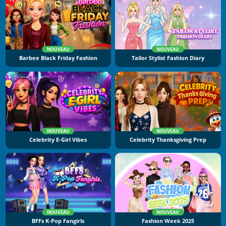
NOUVEAU
NOUVEAU
Barbee Black Friday Fashion
Tailor Stylist Fashion Diary
NOUVEAU
NOUVEAU
Celebrity E-Girl Vibes
Celebrity Thanksgiving Prep
NOUVEAU
NOUVEAU
BFFs K-Pop Fangirls
Fashion Week 2025