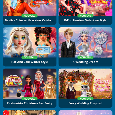
NOUVEAU
NOUVEAU
Besties Chinese New Year Celebration
K-Pop Hunters Valentine Style
NOUVEAU
NOUVEAU
Hot And Cold Winter Style
K-Wedding Dream
NOUVEAU
NOUVEAU
Fashionista Christmas Eve Party
Furry Wedding Proposal