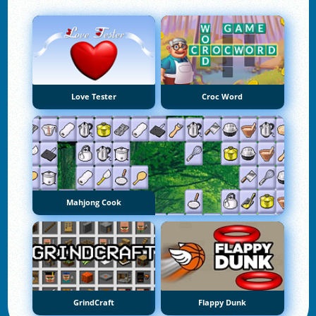
Love Tester
Croc Word
Mahjong Cook
GrindCraft
Flappy Dunk