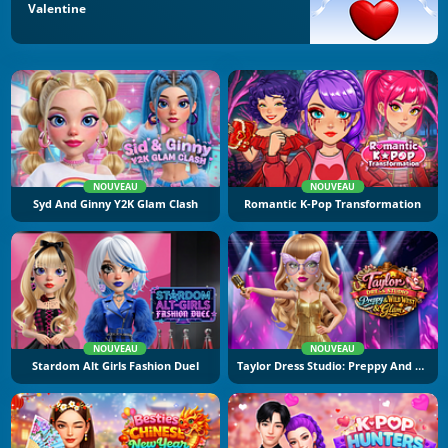
Valentine
NOUVEAU
NOUVEAU
Syd And Ginny Y2K Glam Clash
Romantic K-Pop Transformation
NOUVEAU
NOUVEAU
Stardom Alt Girls Fashion Duel
Taylor Dress Studio: Preppy And Wild West Glam