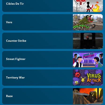
Cibles De Tir
Vers
Counter Strike
Street Fighter
Territory War
Raze