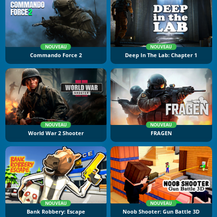
NOUVEAU
NOUVEAU
Commando Force 2
Deep In The Lab: Chapter 1
NOUVEAU
NOUVEAU
World War 2 Shooter
FRAGEN
NOUVEAU
NOUVEAU
Bank Robbery: Escape
Noob Shooter: Gun Battle 3D