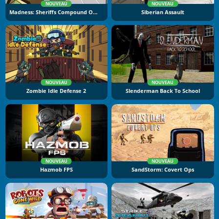
NOUVEAU
NOUVEAU
Madness: Sheriffs Compound Official
Siberian Assault
NOUVEAU
NOUVEAU
Zombie Idle Defense 2
Slenderman Back To School
NOUVEAU
NOUVEAU
Hazmob FPS
SandStorm: Covert Ops