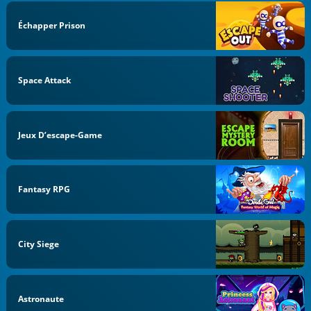
Échapper Prison
Space Attack
Jeux D’escape-Game
Fantasy RPG
City Siege
Astronaute