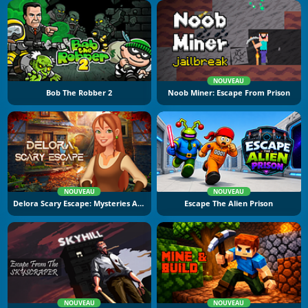
NOUVEAU
Bob The Robber 2
Noob Miner: Escape From Prison
NOUVEAU
NOUVEAU
Delora Scary Escape: Mysteries Adventure
Escape The Alien Prison
NOUVEAU
NOUVEAU