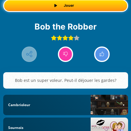
Jouer
Bob the Robber
Bob est un super voleur. Peut-il déjouer les gardes?
Cambrioleur
Sournois