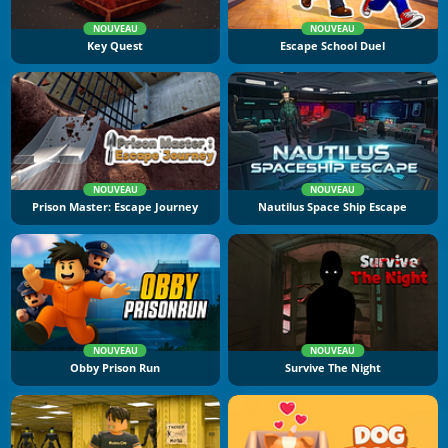
NOUVEAU
NOUVEAU
Key Quest
Escape School Duel
NOUVEAU
NOUVEAU
Prison Master: Escape Journey
Nautilus Space Ship Escape
NOUVEAU
NOUVEAU
Obby Prison Run
Survive The Night