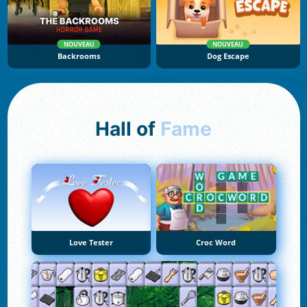
NOUVEAU
NOUVEAU
Backrooms
Dog Escape
Hall of
Fame
Love Tester
Croc Word