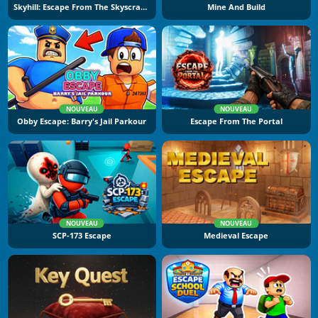
Skyhill: Escape From The Skyscraper
Mine And Build
NOUVEAU
NOUVEAU
Obby Escape: Barry's Jail Parkour
Escape From The Portal
NOUVEAU
NOUVEAU
SCP-173 Escape
Medieval Escape