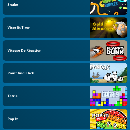
Snake
Viser Et Tirer
Vitesse De Réaction
Point And Click
Tetris
Pop It