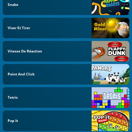
Snake
Viser Et Tirer
Vitesse De Réaction
Point And Click
Tetris
Pop It