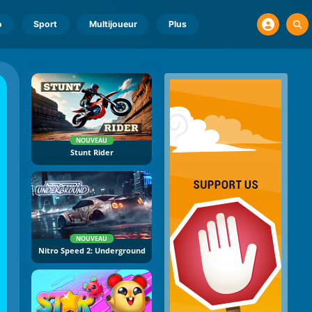
o
Sport
Multijoueur
Plus
NOUVEAU
Stunt Rider
NOUVEAU
Nitro Speed 2: Underground