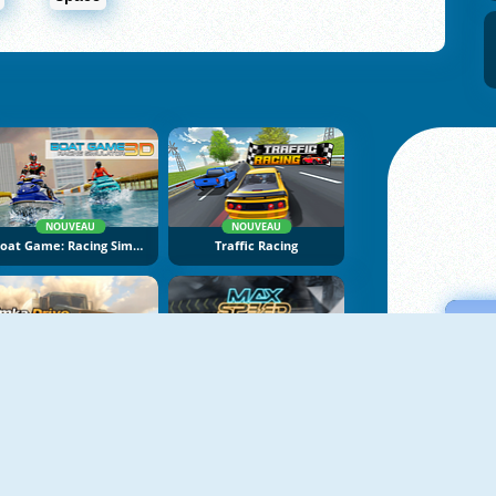
NOUVEAU
NOUVEAU
Boat Game: Racing Simulator 3D
Traffic Racing
NOUVEAU
NOUVEAU
Bimka Drive: Smash Cars Into Splinters
Max Speed