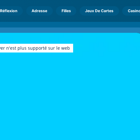
Réflexion
Adresse
Filles
Jeux De Cartes
Casin
er n'est plus supporté sur le web