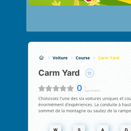
Voiture
Course
Carm Yard
Carm Yard
0
0
Appréciation:
Choisissez l'une des six voitures uniques et c
énormément d'expériences. La conduite à haute 
sommet de la montagne ou sautez de la rampe s
W
S
A
D