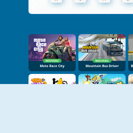
NOUVEAU
NOUVEAU
Moto Race City
Mountain Bus Driver
NOUVEAU
NOUVEAU
Vex X3M 3
Battle Racing Stars