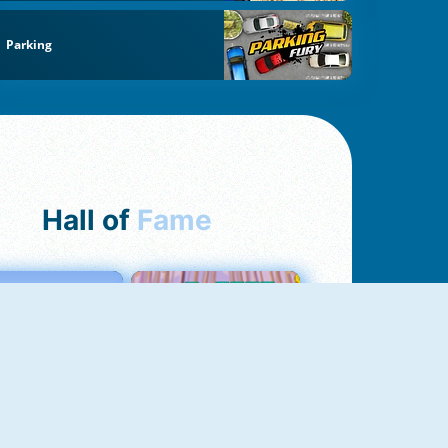
Parking
Hall of
Fame
Love Tester
Croc Word