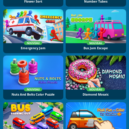
Flower Sort
Number Tubes
NOUVEAU
NOUVEAU
Emergency Jam
Bus Jam Escape
NOUVEAU
NOUVEAU
Nuts And Bolts Color Puzzle
Diamond Mosaic