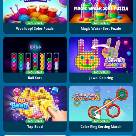
NOUVEAU
NOUVEAU
Woolloop! Color Puzzle
Magic Water Sort Puzzle
NOUVEAU
NOUVEAU
Ball Sort
Jewel Coloring
NOUVEAU
NOUVEAU
Tap Bead
Color Ring Sorting Match