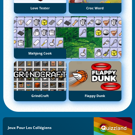
Love Tester
Croc Word
Mahjong Cook
GrindCraft
Flappy Dunk
Jeux Pour Les Collégiens