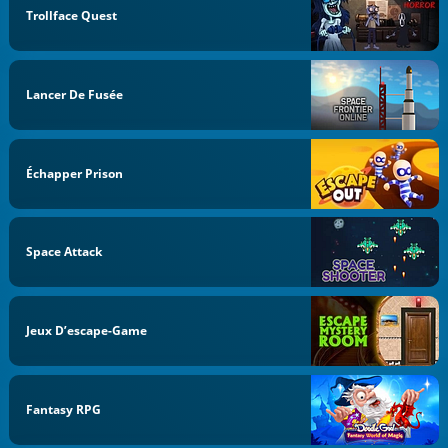
Trollface Quest
Lancer De Fusée
Échapper Prison
Space Attack
Jeux D’escape-Game
Fantasy RPG