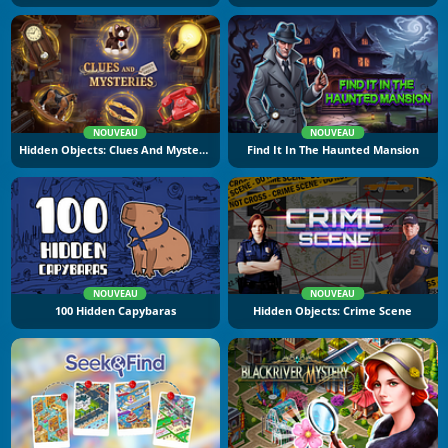
NOUVEAU
NOUVEAU
Hidden Objects: Clues And Mysteries
Find It In The Haunted Mansion
NOUVEAU
NOUVEAU
100 Hidden Capybaras
Hidden Objects: Crime Scene