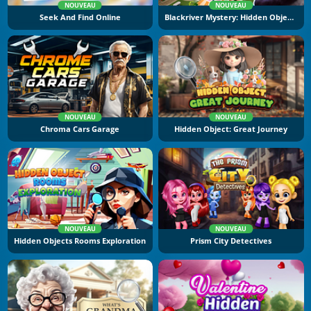
NOUVEAU
NOUVEAU
Seek And Find Online
Blackriver Mystery: Hidden Objects
NOUVEAU
NOUVEAU
Chroma Cars Garage
Hidden Object: Great Journey
NOUVEAU
NOUVEAU
Hidden Objects Rooms Exploration
Prism City Detectives