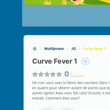
Multijoueur
.IO
Curve Fever 1
Curve Fever 1
0
0
Appréciation:
Oh non, vous avez la fièvre des courbes! Dans c
en quatre pour obtenir autant de points que po
autres lignes! Avez-vous fait cela? Ensuite, il 
monde. Comment êtes-vous?