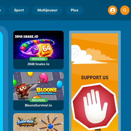
o
Sport
Multijoueur
Plus
NOUVEAU
2048 Snake.io
NOUVEAU
BloonsSurvival.io