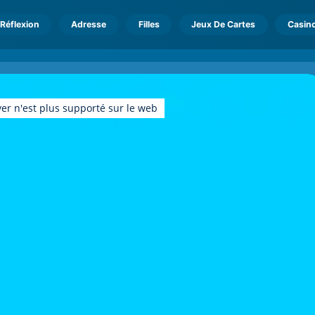
Réflexion
Adresse
Filles
Jeux De Cartes
Casin
er n'est plus supporté sur le web