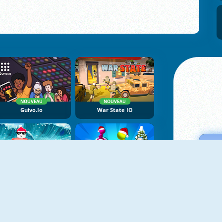
NOUVEAU
NOUVEAU
Guivo.io
War State IO
NOUVEAU
NOUVEAU
Tsunami Race
Christmas Snowball Arena