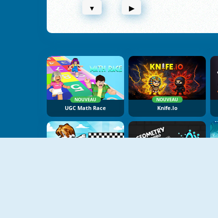
▼
▶
NOUVEAU
NOUVEAU
UGC Math Race
Knife.io
NOUVEAU
NOUVEAU
Color Race Obby
Geometry Dash Open World