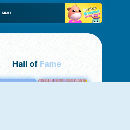
MMO
Hall of
Fame
Love Tester
Croc Word