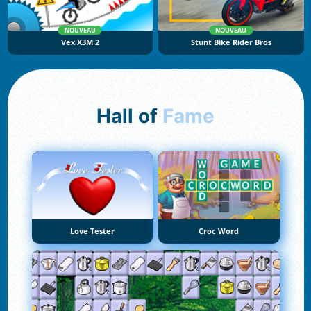
NOUVEAU
NOUVEAU
Vex X3M 2
Stunt Bike Rider Bros
Hall of
Fame
Love Tester
Croc Word