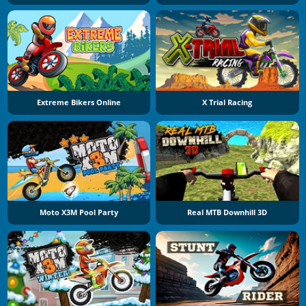
Extreme Bikers Online
X Trial Racing
Moto X3M Pool Party
Real MTB Downhill 3D