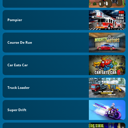
Pompier
Course De Rue
Car Eats Car
Truck Loader
Super Drift