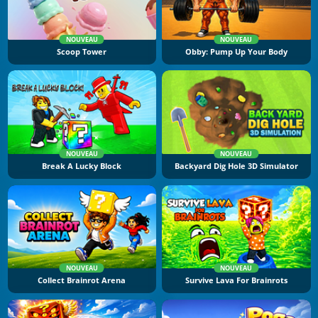
NOUVEAU
NOUVEAU
Scoop Tower
Obby: Pump Up Your Body
NOUVEAU
NOUVEAU
Break A Lucky Block
Backyard Dig Hole 3D Simulator
NOUVEAU
NOUVEAU
Collect Brainrot Arena
Survive Lava For Brainrots