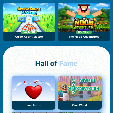
NOUVEAU
NOUVEAU
Arrow Count Master
The Noob Adventures
Hall of
Fame
Love Tester
Croc Word