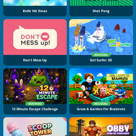
Knife Hit Xmas
Shot Pong
NOUVEAU
Don't Mess Up
Girl Surfer 3D
NOUVEAU
NOUVEAU
12 Minute Escape Challenge
Grow A Garden For Brainrots