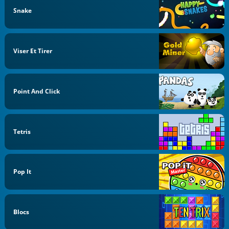
Snake
Viser Et Tirer
Point And Click
Tetris
Pop It
Blocs