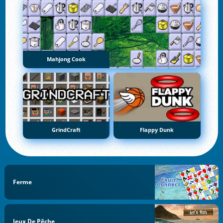
Mahjong Cook
GrindCraft
Flappy Dunk
Ferme
Jeux De Pêche