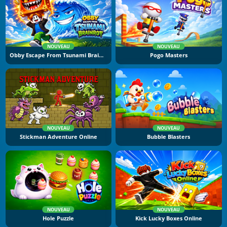
NOUVEAU
NOUVEAU
Obby Escape From Tsunami Brainrot
Pogo Masters
NOUVEAU
NOUVEAU
Stickman Adventure Online
Bubble Blasters
NOUVEAU
NOUVEAU
Hole Puzzle
Kick Lucky Boxes Online