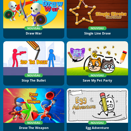
NOUVEAU
NOUVEAU
Draw War
Single Line Draw
NOUVEAU
NOUVEAU
Stop The Bullet
Save My Pet Party
NOUVEAU
NOUVEAU
Draw The Weapon
Egg Adventure