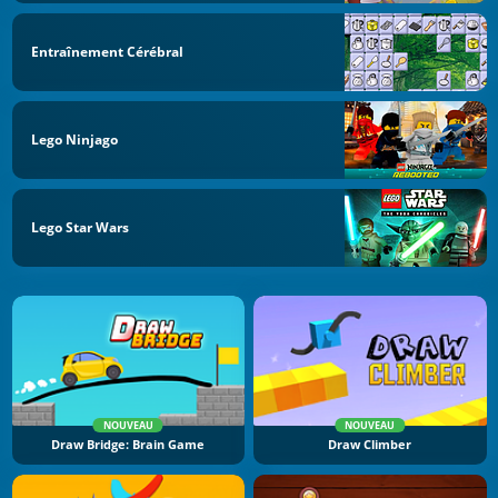
Entraînement Cérébral
Lego Ninjago
Lego Star Wars
NOUVEAU
NOUVEAU
Draw Bridge: Brain Game
Draw Climber